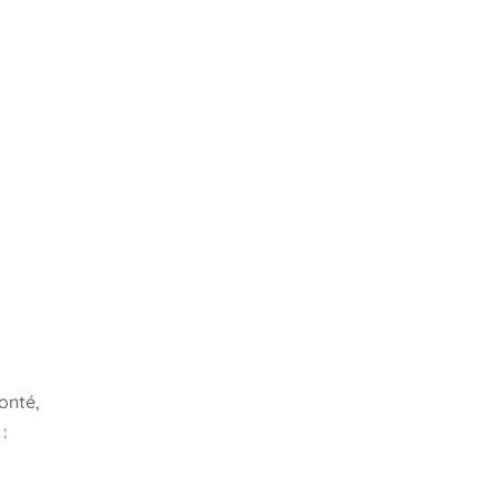
onté,
: