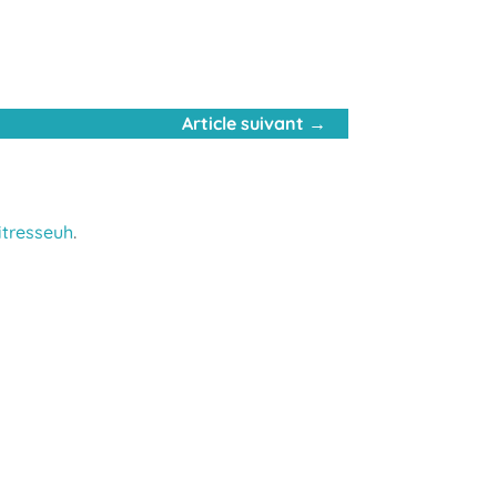
Article suivant
→
itresseuh
.