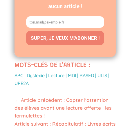
MOTS-CLÉS DE L'ARTICLE :
APC
|
Dyslexie
|
Lecture
|
MDI
|
RASED
|
ULIS
|
UPE2A
←
Article précédent : Capter l'attention
des élèves avant une lecture offerte : les
formulettes !
Article suivant : Récapitulatif : Livres écrits