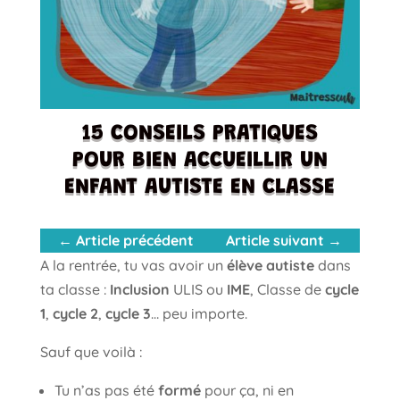
15 CONSEILS PRATIQUES
POUR BIEN ACCUEILLIR UN
ENFANT AUTISTE EN CLASSE
←
Article précédent
Article suivant
→
A la rentrée, tu vas avoir un
élève autiste
dans
ta classe :
Inclusion
ULIS ou
IME
, Classe de
cycle
1
,
cycle 2
,
cycle 3
… peu importe.
Sauf que voilà :
Tu n’as pas été
formé
pour ça, ni en