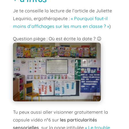
Je te conseille la lecture de l’article de Juliette
Lequinio, ergothérapeute :
« Pourquoi faut-il
moins d’affichages sur les murs en classe ? »
)
Question piège : Où est écrite la date ?​ 😉
Tu peux aussi aller visionner gratuitement la
capsule vidéo n°6 sur
les particularités
sensorielles
, sur la page intitulée
« Le trouble