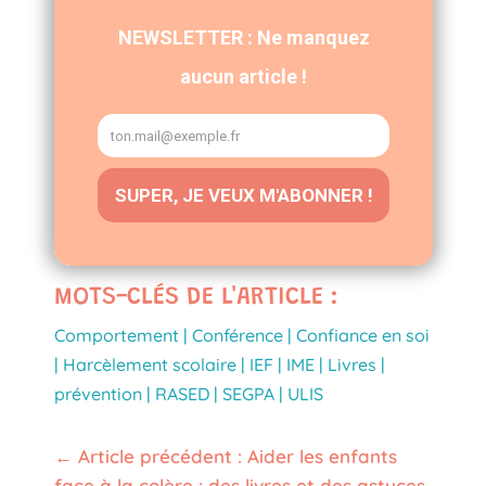
MOTS-CLÉS DE L'ARTICLE :
Comportement
|
Conférence
|
Confiance en soi
|
Harcèlement scolaire
|
IEF
|
IME
|
Livres
|
prévention
|
RASED
|
SEGPA
|
ULIS
←
Article précédent : Aider les enfants
face à la colère : des livres et des astuces