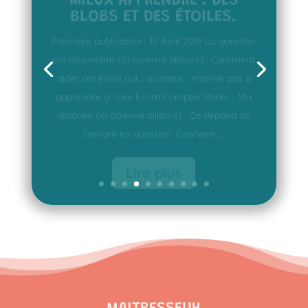
Première publication : 15 Avril 2019 La question
est récurrente (ici comme ailleurs) : Comment
aider cet élève qui... au choix... n'arrive pas à
apprendre à : Lire Ecrire Compter Parler... Ma
réponse (ici comme ailleurs) : Ça dépend de
l'enfant en question. Énervant,...
Lire plus