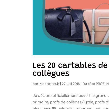
Les 20 cartables de
collègues
par
Maitresseuh
|
27 Juil 2018
|
Du côté PROF
,
M
Je déclare officiellement ouvert le grand
primaire, profs de collèges/lycée, profs d
bienvenus !Et puis, aller, pourquoi pas, tous